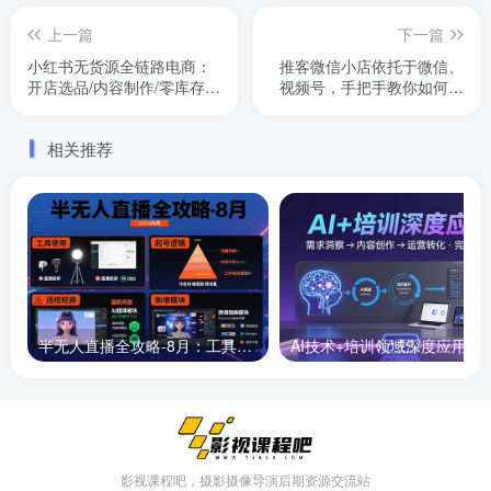
上一篇
下一篇
小红书无货源全链路电商：
推客微信小店依托于微信、
开店选品/内容制作/零库存
视频号，手把手教你如何快
+高转化轻资产模式
速变现 轻松日入1k+【揭
秘】
相关推荐
半无人直播全攻略-8月：工具使用+起号逻辑+违规规避,新增AI超体与跨境模块
AI技术+培训领域深度应用：需求洞察-
影视课程吧，摄影摄像导演后期资源交流站