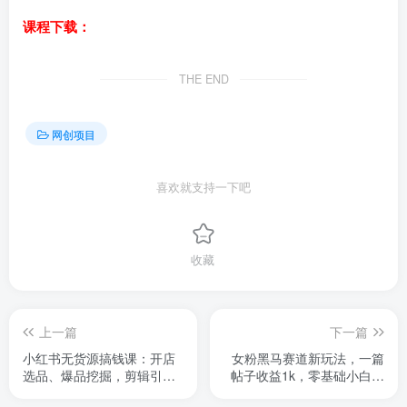
课程下载：
THE END
网创项目
喜欢就支持一下吧
收藏
上一篇
下一篇
小红书无货源搞钱课：开店
女粉黑马赛道新玩法，一篇
选品、爆品挖掘，剪辑引
帖子收益1k，零基础小白无
流、笔记运营与私域变现技
脑入非常适合