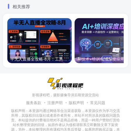
巧
相关推荐
半无人直播全攻略-8月：工具使用+起号逻辑+违规规避,新增AI超体与跨境模块
AI技术+培训领域深度应用：需求洞察-
影视课程吧，摄影摄像导演后期资源交流站
服务条款
注册声明
版权声明
常见问题
版权声明：本资源均通过网络等合法渠道获取，本资源仅作为学习交流
所用，其版权归出版社或者原作者所有，本站不对所涉及的版权问题负
责。本站提供的付费项目绝对不是商品价格，而是一种用户赞助打赏给
站长整理资源的回馈，如原作者认为侵权请联系立即删除文章下架资
源，另外，本站整理的所有课程均无售后答疑，如果您想购买正版，本