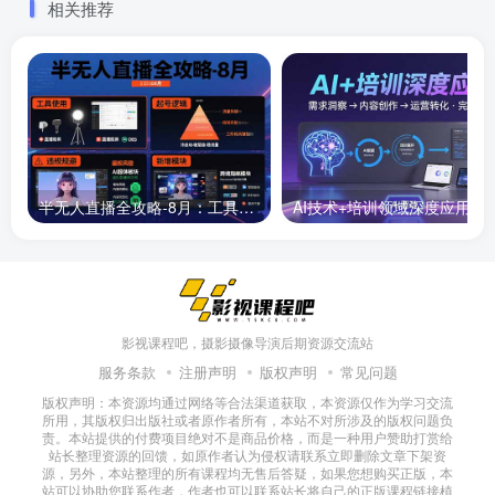
相关推荐
半无人直播全攻略-8月：工具使用+起号逻辑+违规规避,新增AI超体与跨境模块
AI技术+培训领域深度应用：需求洞察-
影视课程吧，摄影摄像导演后期资源交流站
服务条款
注册声明
版权声明
常见问题
版权声明：本资源均通过网络等合法渠道获取，本资源仅作为学习交流
所用，其版权归出版社或者原作者所有，本站不对所涉及的版权问题负
责。本站提供的付费项目绝对不是商品价格，而是一种用户赞助打赏给
站长整理资源的回馈，如原作者认为侵权请联系立即删除文章下架资
源，另外，本站整理的所有课程均无售后答疑，如果您想购买正版，本
站可以协助您联系作者，作者也可以联系站长将自己的正版课程链接植