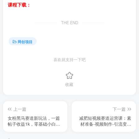
课程下载：
THE END
网创项目
喜欢就支持一下吧
收藏
上一篇
下一篇
女粉黑马赛道新玩法，一篇
减肥短视频赛道运营课：素
帖子收益1k，零基础小白无
材准备-视频制作-引流变现
脑入非常适合
全流程 (附素材