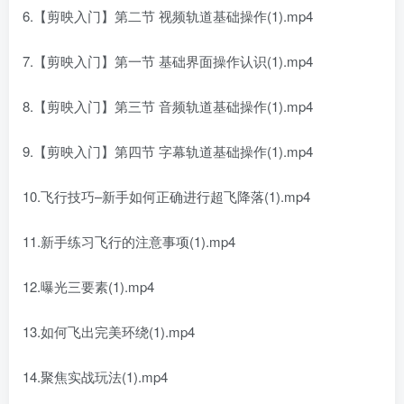
6.【剪映入门】第二节 视频轨道基础操作(1).mp4
7.【剪映入门】第一节 基础界面操作认识(1).mp4
8.【剪映入门】第三节 音频轨道基础操作(1).mp4
9.【剪映入门】第四节 字幕轨道基础操作(1).mp4
10.飞行技巧–新手如何正确进行超飞降落(1).mp4
11.新手练习飞行的注意事项(1).mp4
12.曝光三要素(1).mp4
13.如何飞出完美环绕(1).mp4
14.聚焦实战玩法(1).mp4