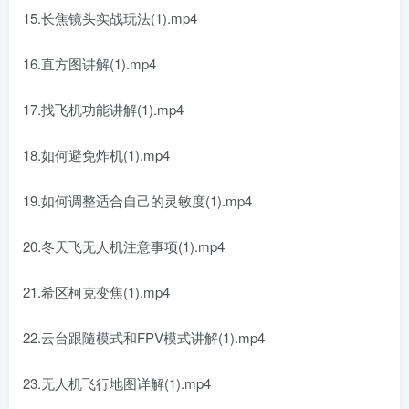
15.长焦镜头实战玩法(1).mp4
16.直方图讲解(1).mp4
17.找飞机功能讲解(1).mp4
18.如何避免炸机(1).mp4
19.如何调整适合自己的灵敏度(1).mp4
20.冬天飞无人机注意事项(1).mp4
21.希区柯克变焦(1).mp4
22.云台跟隨模式和FPV模式讲解(1).mp4
23.无人机飞行地图详解(1).mp4