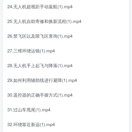
24.无人机超视距手动返航(1).mp4
25.无人机自助寄修和换新流程(1).mp4
26.禁飞区以及限飞区查询(1).mp4
27.三维环绕运镜(1).mp4
28.无人机手上起飞与降落(1).mp4
29.如何利用辅助线进行避障(1).mp4
30.遥控器的正确手握方式(1).mp4
31.过山车甩尾(1).mp4
32.环绕靠近新远(1).mp4