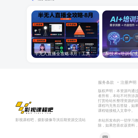
半无人直播全攻略-8月：工具使用+起号逻辑+违规规避,新增AI超体与跨境模块
服务条款
注册声明
版权声明：本资源均通
者所有，本站不对所涉
打赏给站长整理资源的
课程均无售后答疑，如
课程链接植入文章中。
影视课程吧，摄影摄像导演后期资源交流站
本站所发布的一切学习教
除，如果您喜欢该资料