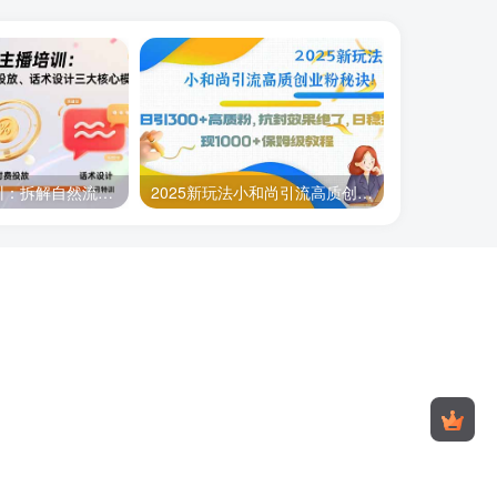
运营型主播培训：拆解自然流起号、微付费投放、话术设计三大核心模块-8月
2025新玩法小和尚引流高质创业粉秘诀！日引300+高质粉，抗封效果绝了，…