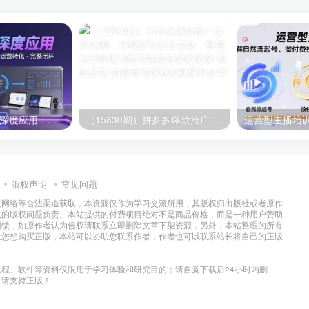
AI技术+培训领域深度应用：需求洞察-内容创作-运营转化 的完整闭环
（15830期）拼多多爆款推广技术48期，净成交与出价策略，极速起量时机判断实操指南
版权声明
常见问题
过网络等合法渠道获取，本资源仅作为学习交流所用，其版权归出版社或者原作
及的版权问题负责。本站提供的付费项目绝对不是商品价格，而是一种用户赞助
回馈，如原作者认为侵权请联系立即删除文章下架资源，另外，本站整理的所有
果您想购买正版，本站可以协助您联系作者，作者也可以联系站长将自己的正版
程、软件等资料仅限用于学习体验和研究目的；请自觉下载后24小时内删
，请支持正版！