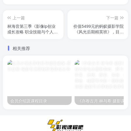
上一篇
下一篇
林海音第三季《影像ip创业
价值5499元的蚂蚁摄影学院
成长攻略 职业技能与个人运
《风光后期精英班》，目前
营》15元拿去
更新到最新的30节，每节课
2个多小时
相关推荐
会员介绍及课程目录
《亦卷古月 林与希 摄影课程》课程内容包含摄影基础、胶