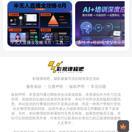
半无人直播全攻略-8月：工具使用+起号逻辑+违规规避,新增AI超体与跨境模块
AI技术+培训领域深度应用：需求洞察-
影视课程吧，摄影摄像导演后期资源交流站
服务条款
注册声明
版权声明
常见问题
版权声明：本资源均通过网络等合法渠道获取，本资源仅作为学习交流
所用，其版权归出版社或者原作者所有，本站不对所涉及的版权问题负
责。本站提供的付费项目绝对不是商品价格，而是一种用户赞助打赏给
站长整理资源的回馈，如原作者认为侵权请联系立即删除文章下架资
源，另外，本站整理的所有课程均无售后答疑，如果您想购买正版，本
站可以协助您联系作者，作者也可以联系站长将自己的正版课程链接植
入文章中。
本站所发布的一切学习教程、软件等资料仅限用于学习体验和研究目