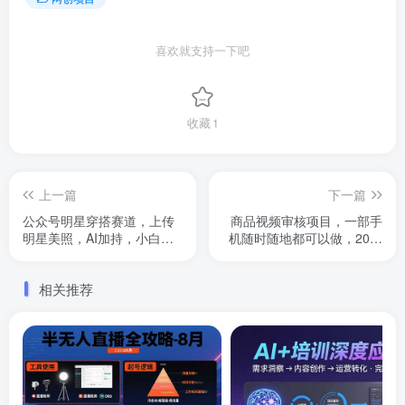
喜欢就支持一下吧
收藏
1
上一篇
下一篇
公众号明星穿搭赛道，上传
商品视频审核项目，一部手
明星美照，AI加持，小白也
机随时随地都可以做，20秒
能日入5张
钟完成一单，单日收益 4张
【揭秘】
相关推荐