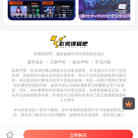
半无人直播全攻略-8月：工具使用+起号逻辑+违规规避,新增AI超体与跨境模块
AI技术+培训领域深度应用：需求洞察-
影视课程吧，摄影摄像导演后期资源交流站
服务条款
注册声明
版权声明
常见问题
版权声明：本资源均通过网络等合法渠道获取，本资源仅作为学习交流
所用，其版权归出版社或者原作者所有，本站不对所涉及的版权问题负
责。本站提供的付费项目绝对不是商品价格，而是一种用户赞助打赏给
站长整理资源的回馈，如原作者认为侵权请联系立即删除文章下架资
源，另外，本站整理的所有课程均无售后答疑，如果您想购买正版，本
站可以协助您联系作者，作者也可以联系站长将自己的正版课程链接植
入文章中。
本站所发布的一切学习教程、软件等资料仅限用于学习体验和研究目
的；请自觉下载后24小时内删除，如果您喜欢该资料，请支持正版！
1
立即购买