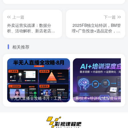
上一篇
下一篇
外卖运营实战课：数据分
2025FB独立站特训，BM管
析、活动解析、新店老店操
理+广告投放+选品定价，12
作以及推广、差评应对等
大核心模块+实操案例
相关推荐
半无人直播全攻略-8月：工具使用+起号逻辑+违规规避,新增AI超体与跨境模块
AI技术+培训领域深度应用：需求洞察-