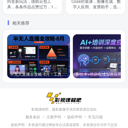
抖音新玩法，借助豆包工
Coze封装课，图像生成、数
具，条条作品点赞过万，10
字人应用、发票助手，流程
分钟一条原创作品
封装技术
相关推荐
半无人直播全攻略-8月：工具使用+起号逻辑+违规规避,新增AI超体与跨境模块
AI技术+培训领域深度应用：需求洞察-
影视课程吧，摄影摄像导演后期资源交流站
服务条款
注册声明
版权声明
常见问题
版权声明：本资源均通过网络等合法渠道获取，本资源仅作为学习交流