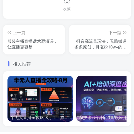
收藏
上一篇
下一篇
服装主播直播话术逻辑课，
抖音高流量玩法：无脑搬运
让直播更容易
条条原创，月涨粉10w+的暴
力玩法
相关推荐
半无人直播全攻略-8月：工具使用+起号逻辑+违规规避,新增AI超体与跨境模块
AI技术+培训领域深度应用：需求洞察-