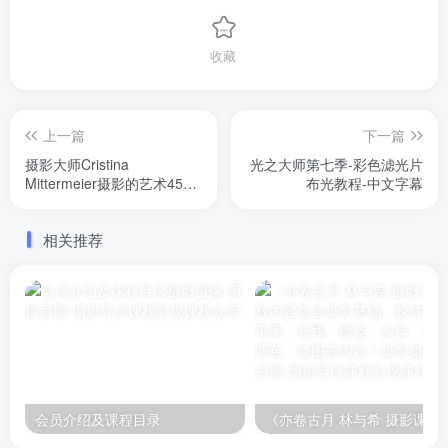
收藏
上一篇
下一篇
摄影大师Cristina
光之大师第七季-彩色滤光片
Mittermeier摄影的艺术45课
布光教程-中文字幕
完整版-中英字幕
相关推荐
会员介绍及课程目录
《亦卷古月 林与希 摄影课程》课程内容包含摄影基础、胶