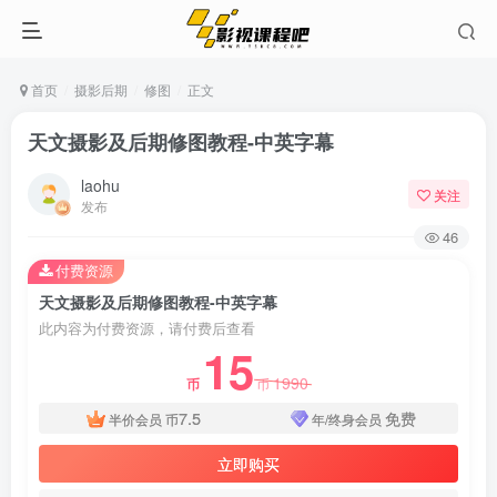
首页
摄影后期
修图
正文
天文摄影及后期修图教程-中英字幕
laohu
关注
发布
46
付费资源
天文摄影及后期修图教程-中英字幕
此内容为付费资源，请付费后查看
15
1990
币
币
7.5
免费
半价会员
币
年/终身会员
立即购买