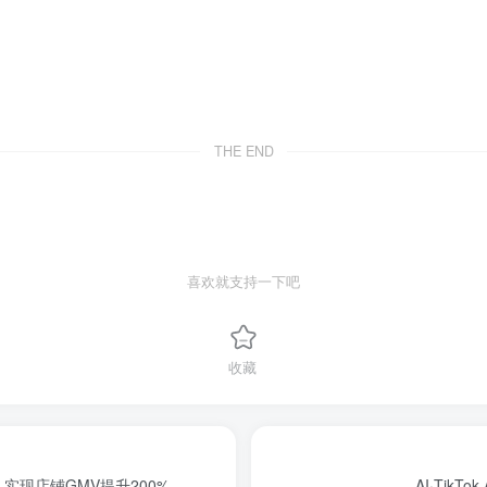
THE END
喜欢就支持一下吧
收藏
现店铺GMV提升200%
AI·Tik