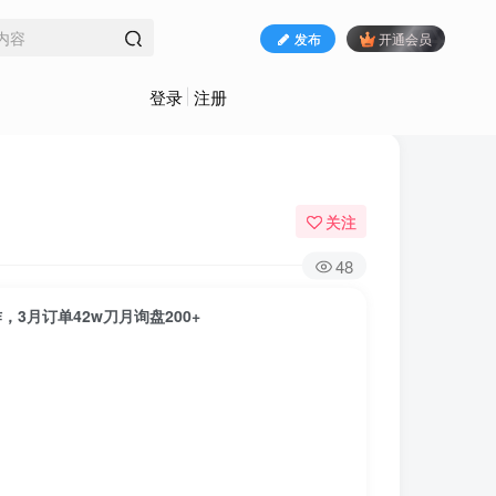
发布
开通会员
登录
注册
关注
48
，3月订单42w刀月询盘200+