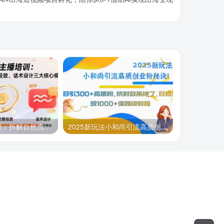
运营型主播培训：拆解自然流起号、微付费投放、话术设计三大核心模块-8月
2025新玩法小和尚引流高质创业粉秘诀！日引300+高质粉，抗封效果绝了，…