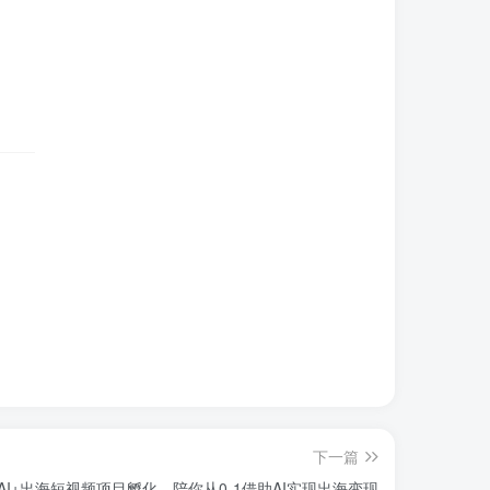
下一篇
Tok AI+出海短视频项目孵化，陪你从0-1借助AI实现出海变现