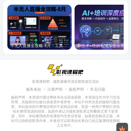
半无人直播全攻略-8月：工具使用+起号逻辑+违规规避,新增AI超体与跨境模块
AI技术+培训领域深度应用：需求洞察-
影视课程吧，摄影摄像导演后期资源交流站
服务条款
注册声明
版权声明
常见问题
版权声明：本资源均通过网络等合法渠道获取，本资源仅作为学习交流
所用，其版权归出版社或者原作者所有，本站不对所涉及的版权问题负
责。本站提供的付费项目绝对不是商品价格，而是一种用户赞助打赏给
站长整理资源的回馈，如原作者认为侵权请联系立即删除文章下架资
源，另外，本站整理的所有课程均无售后答疑，如果您想购买正版，本
站可以协助您联系作者，作者也可以联系站长将自己的正版课程链接植
入文章中。