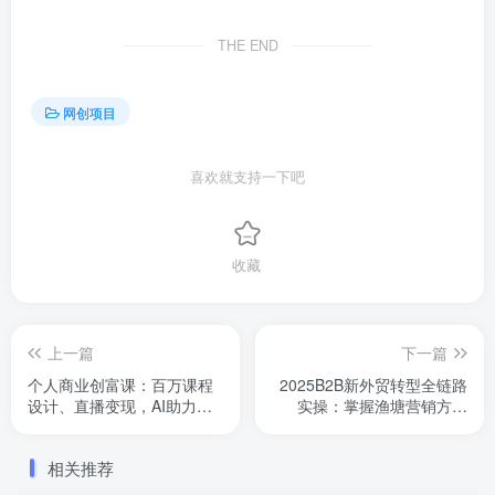
THE END
网创项目
喜欢就支持一下吧
收藏
上一篇
下一篇
个人商业创富课：百万课程
2025B2B新外贸转型全链路
设计、直播变现，AI助力私
实操：掌握渔塘营销方法
域、朋友圈等实操
论，实现询盘量提升300%
相关推荐