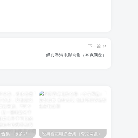
下一篇
经典香港电影合集（夸克网盘）
电影节获奖短片合集，很多都是网上找不到的片子资源，我也是找电影学院的朋友搞过来的。756个G，可以看很久。拍一部电影对于很多人来说，可能是几乎不可能的事情，但学拍一部短片的概率却很高。
经典香港电影合集（夸克网盘）
【豆瓣top2