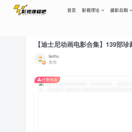
首页
影视理论
摄影后期
首页
影视理论
电影片单
正文
【迪士尼动画电影合集】139部
laohu
发布
付费资源