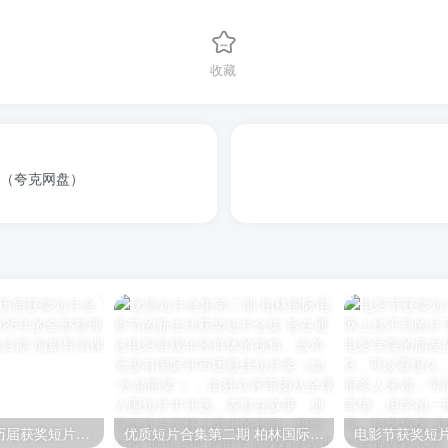
收藏
！（夸克网盘）
戛纳国际电影节历届获奖短片合集，从2000年到2025年的全部整理完毕
优质短片合集第二期 柏林国际电影节的新生代获奖短片合集 旨在通过电影展现年轻群体的视角。该单元设有国际评审团最佳短片奖（如“水晶熊奖”），由独立评审团从全球入围短片中评选，表彰在叙事、创意或社会关怀上突出的作品。