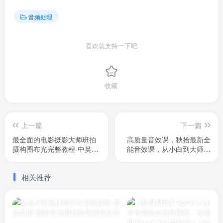
音频处理
喜欢就支持一下吧
收藏
上一篇
下一篇
最全面的电影摄影大师班拍
高质量音效课，秋拾最新全
摄构图布光完整教程-中英字
能音效课，从小白到大师的
幕
声效解决方案！包含100+中
文细分音效库，精准匹配各
相关推荐
类场景，110节配套课程每
周更新（目前40多节），工
程文件案例，上手即用，效
率翻倍。适合零基础和进阶
的朋友，轻松掌握专业音效