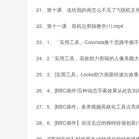
21、第十课、送给我的画怎么不见了?(脱机文件处理
22、第十一课、双机位剪辑教学(1).mp4
23、1、「实用工具」Colorista换个思路学握
24、2「实用工具」高效助力剪辑的人像美颜大法(
25、3、[实用工具」Looks助力画面快速出效果的
26、4、[BBC插件!百种动态字幕效果从此告别AE(
27、5、[BBC插件』多类视频风格化工具点亮画面(
28、6、[BBC插件】你没见过的独特转场包装(1)
29、7[案例实操】时尚节表15秒成片的结构搭建(1