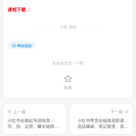
课程下载：
THE END
网创项目
喜欢就支持一下吧
收藏
上一篇
下一篇
小红书全能起号训练营：
小红书带货全链路高阶课，
写、拍、运营、赚全链路技
选品爆破、笔记裂变、直播
能，新手月收益3000-8000
推广，实现多店月销百万(更