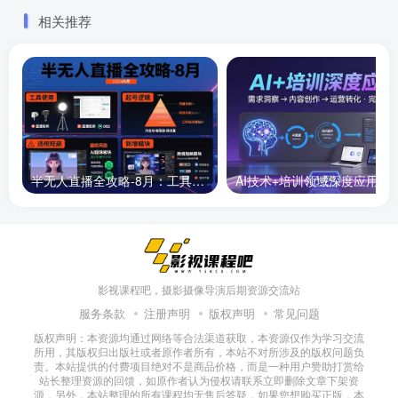
元
新25年12月
相关推荐
半无人直播全攻略-8月：工具使用+起号逻辑+违规规避,新增AI超体与跨境模块
AI技术+培训领域深度应用：需求洞察-
影视课程吧，摄影摄像导演后期资源交流站
服务条款
注册声明
版权声明
常见问题
版权声明：本资源均通过网络等合法渠道获取，本资源仅作为学习交流
所用，其版权归出版社或者原作者所有，本站不对所涉及的版权问题负
责。本站提供的付费项目绝对不是商品价格，而是一种用户赞助打赏给
站长整理资源的回馈，如原作者认为侵权请联系立即删除文章下架资
源，另外，本站整理的所有课程均无售后答疑，如果您想购买正版，本