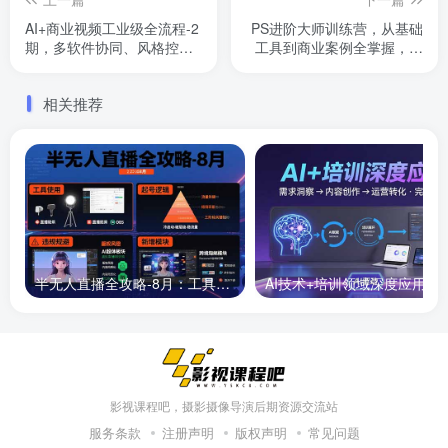
AI+商业视频工业级全流程-2
PS进阶大师训练营，从基础
期，多软件协同、风格控
工具到商业案例全掌握，具
制、专业剪辑，实现高效量
备专业设计能力，月接单收
产(更新
入6000-1.2万
相关推荐
半无人直播全攻略-8月：工具使用+起号逻辑+违规规避,新增AI超体与跨境模块
AI技术+培训领域深度应用：需求洞察-
影视课程吧，摄影摄像导演后期资源交流站
服务条款
注册声明
版权声明
常见问题