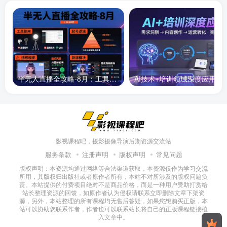
半无人直播全攻略-8月：工具使用+起号逻辑+违规规避,新增AI超体与跨境模块
AI技术+培训领域深度应用：需求洞察-
影视课程吧，摄影摄像导演后期资源交流站
服务条款
注册声明
版权声明
常见问题
版权声明：本资源均通过网络等合法渠道获取，本资源仅作为学习交流
所用，其版权归出版社或者原作者所有，本站不对所涉及的版权问题负
责。本站提供的付费项目绝对不是商品价格，而是一种用户赞助打赏给
站长整理资源的回馈，如原作者认为侵权请联系立即删除文章下架资
源，另外，本站整理的所有课程均无售后答疑，如果您想购买正版，本
站可以协助您联系作者，作者也可以联系站长将自己的正版课程链接植
入文章中。