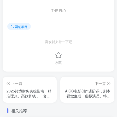
THE END
网创项目
喜欢就支持一下吧
收藏
上一篇
下一篇
2025跨境财务实操指南：精
AIGC电影创作进阶课，剧本
准理账、高效算钱，一套清
视觉生成、虚拟演员、特效
晰的跨境电商财务管理解决
后期，技术赋能，助力制作
方案
成本降低70%
相关推荐