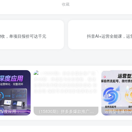
收藏
增收，单项目报价可达千元
抖音AI+运营全能课，运
AI技术+培训领域深度应用：需求洞察-内容创作-运营转化 的完整闭环
（15830期）拼多多爆款推广技术48期，净成交与出价策略，极速起量时机判断实操指南