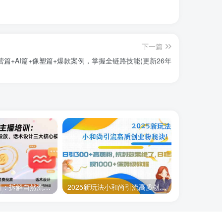
下一篇
营篇+AI篇+像塑篇+爆款案例，掌握全链路技能(更新26年
运营型主播培训：拆解自然流起号、微付费投放、话术设计三大核心模块-8月
2025新玩法小和尚引流高质创业粉秘诀！日引300+高质粉，抗封效果绝了，…