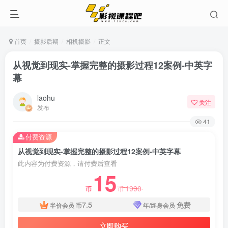
首页
摄影后期
相机摄影
正文
从视觉到现实-掌握完整的摄影过程12案例-中英字
幕
laohu
关注
发布
41
付费资源
从视觉到现实-掌握完整的摄影过程12案例-中英字幕
此内容为付费资源，请付费后查看
15
1990
币
币
7.5
免费
半价会员
币
年/终身会员
立即购买