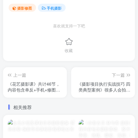
摄影修图
手机摄影
喜欢就支持一下吧
收藏
上一篇
下一篇
《花艺摄影课》共计46节，
《摄影项目执行实战技巧 四
内容包含单反+手机+修图内
类典型案例》很多人会拍照
容，课表如下。无水印超清
片，但无法形成合集、项
画质
目。本门课程帮助摄影师梳
相关推荐
理“项目”的认知，掌握完成
项目流程方法