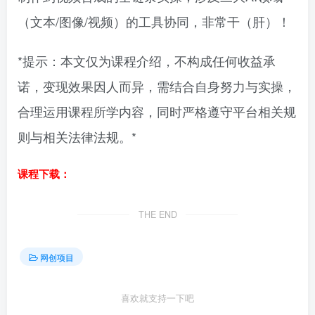
（文本/图像/视频）的工具协同，非常干（肝）！
*提示：本文仅为课程介绍，不构成任何收益承
诺，变现效果因人而异，需结合自身努力与实操，
合理运用课程所学内容，同时严格遵守平台相关规
则与相关法律法规。*
课程下载：
THE END
网创项目
喜欢就支持一下吧