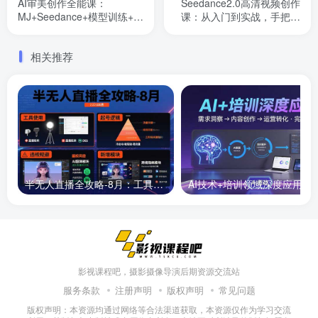
AI审美创作全能课：
Seedance2.0高清视频创作
MJ+Seedance+模型训练+影
课：从入门到实战，手把手
视分镜+编剧，一站式掌握AI
教你做电商、宣传、复刻、
艺术创作
短剧四类爆款视频
相关推荐
半无人直播全攻略-8月：工具使用+起号逻辑+违规规避,新增AI超体与跨境模块
AI技术+培训领域深度应用：需求洞察-
影视课程吧，摄影摄像导演后期资源交流站
服务条款
注册声明
版权声明
常见问题
版权声明：本资源均通过网络等合法渠道获取，本资源仅作为学习交流