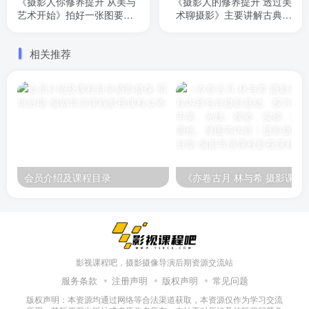
《摄影人你修养提升 从美与
《摄影人的修养提升 透过美
艺术开始》拍好一张图要从
术聊摄影》主要讲解古典时
看懂一张图开始。本课深入
期艺术对摄影的启示。共计8
艺术、社会与人性方面，剖
节，已完结
相关推荐
析经典之作，手把手教你创
作出一幅好作品！
会员介绍及课程目录
《亦卷古月 林与希 摄影课程》课程内容包含摄影基础、胶
影视课程吧，摄影摄像导演后期资源交流站
服务条款
注册声明
版权声明
常见问题
版权声明：本资源均通过网络等合法渠道获取，本资源仅作为学习交流