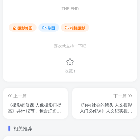
THE END
摄影修图
修图
相机摄影
喜欢就支持一下吧
收藏
1
上一篇
下一篇
《摄影必修课 人像摄影再提
《转向社会的镜头 人文摄影
高》共计12节，包含灯光、
入门必修课》人文纪实摄影
构图、色彩、人像、后期等
课程，共计6节，可以听听
相关推荐