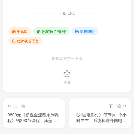
THE END
千元课
导演/拉片/编剧/
影视理论
拉片视听语言
喜欢就支持一下吧
收藏
上一篇
下一篇
9800元《影视全流程系列课
《外国电影史》每节课1个小
程》约290节课程，涵盖视
时左右，系统梳理外国电影
听语言、剪辑、编剧、特效
史内容。包含各个国家电影
等内容，近万元课程，系统
史发展，著名导演代表作，