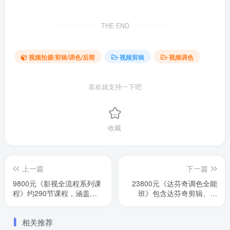
THE END
视频拍摄/剪辑/调色/后期
视频剪辑
视频调色
喜欢就支持一下吧
收藏
上一篇
下一篇
9800元《影视全流程系列课
23800元《达芬奇调色全能
程》约290节课程，涵盖视
班》包含达芬奇剪辑、调
听语言、剪辑、编剧、特效
色、Hdr、混音等全系列课
等内容，近万元课程，系统
程。一门课系统学习达芬
相关推荐
学习
奇。由调色大师孙春星主讲