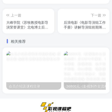
上一篇
下一篇
大峰学院《苏牧教授电影导
后浪电影《电影导演组工作
演荣誉课堂》北电博士后导
手册》讲解导演组前期筹备
师，国内顶级讲师。由他讲
组成、拍摄过程工作、与编
解电影导演内容，很多内容
剧、演员、制片、场务、灯
相关推荐
是其他人讲不了的。我看过
光等沟通注意点。共计11
一遍了，给人带来不一样认
节，已完结
知
会员介绍及课程目录
36800元《影视制作全流程实战就