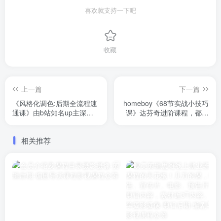
喜欢就支持一下吧
收藏
上一篇
下一篇
《风格化调色:后期全流程速
homeboy《68节实战小技巧
通课》由b站知名up主深川
课》达芬奇进阶课程，都是
漱主讲。提升审美、调色技
大家平常调色会遇到的问
法、视频包装。有配套练习
题，学会这些大大提高工作
相关推荐
素材
效率。妈妈再也不用担心你
熬夜加班了。15拿去