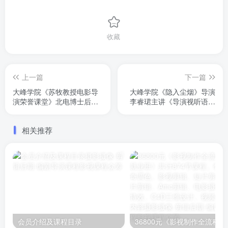
收藏
上一篇
下一篇
大峰学院《苏牧教授电影导
大峰学院《隐入尘烟》导演
演荣誉课堂》北电博士后导
李睿珺主讲《导演视听语言
师，国内顶级讲师。由他讲
课》共计8节，已完结
解电影导演内容，很多内容
相关推荐
是其他人讲不了的。我看过
一遍了，给人带来不一样认
知
会员介绍及课程目录
36800元《影视制作全流程实战就