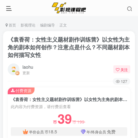
首页
影视理论
编剧编导
正文
《袁香荷：女性主义题材剧作训练营》以女性为主
角的剧本如何创作？注意点是什么？不同题材剧本
如何描写女性
laohu
关注
更新
127
付费资源
《袁香荷：女性主义题材剧作训练营》以女性为主角的剧本如何创作？注意点是什么？不同题材剧本如何描写女性
此内容为付费资源，请付费后查看
39
199
币
币
18.5
免费
半价会员
币
年/终身会员