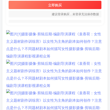
立即购买
建议登录购买，未登录无法保存数据