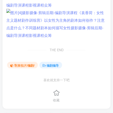
THE END
导演/拉片/编剧/
编剧编导
喜欢就支持一下吧
收藏