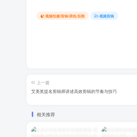
视频拍摄/剪辑/调色/后期
视频剪辑
上一篇
艾美奖提名剪辑师讲述高效剪辑的节奏与技巧
相关推荐