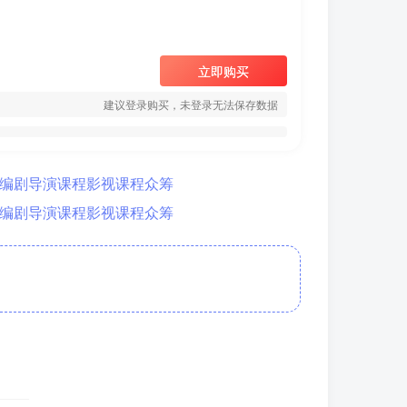
立即购买
建议登录购买，未登录无法保存数据