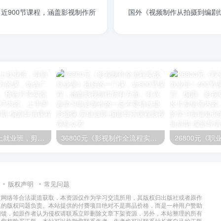
，近900节课程，涵盖影视制作所
国外《视频制作从拍摄到编剧
映美剪辑思维线上就业班，剪辑课程的天花板！几万的课，包含广告、宣传片、电影、预告片等实操剪辑内容，素材近3T内容。上手即学
36800元《影视制作全流程实战就业课》超好的一门课，近900节课程，涵盖影视制作所有方面。有兴趣学习电影制作的一定不要错过
版权声明
常见问题
过网络等合法渠道获取，本资源仅作为学习交流所用，其版权归出版社或者原作
及的版权问题负责。本站提供的付费项目绝对不是商品价格，而是一种用户赞助
回馈，如原作者认为侵权请联系立即删除文章下架资源，另外，本站整理的所有
果您想购买正版，本站可以协助您联系作者，作者也可以联系站长将自己的正版