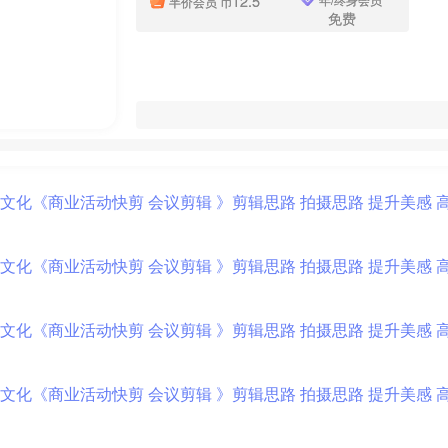
12.5
半价会员
币
免费