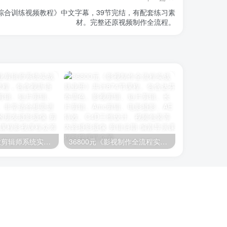
综合训练视频教程》中文字幕，39节完结，有配套练习素
材。完整还原视频制作全流程。
26800元《职业剪辑师系统实战就业班》400节课程，包含视听语言、编剧、影视剪辑、短片剪辑、长片剪辑等内容。非常适合想要进阶学习剪辑知识的朋友
36800元《影视制作全流程实战就业班》共计874节课程。包含达芬奇调色、影视剪辑、短片剪辑、长片剪辑、Amc剪辑、电影摄影、AE特效、C4D三维设计、视频包装等内容