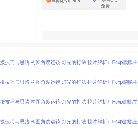
29.5
半价会员
币
免费