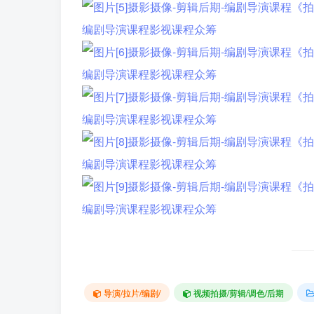
导演/拉片/编剧/
视频拍摄/剪辑/调色/后期