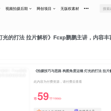
视频拍摄后期
网创项目
无版权素材
光的打法 拉片解析》Fcxp鹏鹏主讲，内容丰富
《拍摄技巧与思路 构图角度运镜 灯光的打法 拉片解
此内容为付费资源，请付费后查看
59
1990
币
币
年/终身会员