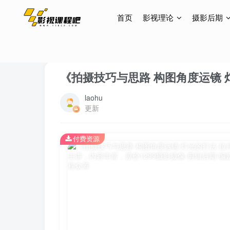
首页
影视理论
摄影后期
首页
影视理论
导演思维
正文
《拍摄技巧与思路 构图角度运镜 灯
laohu
更新
付费资源