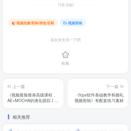
THE END
视频拍摄/剪辑/调色/后期
视频剪辑
喜欢就支持一下吧
收藏
上一篇
下一篇
《视频瘦脸瘦身高级课程，
《fcpx软件基础教学和婚礼
AE+MOCHA的液化跟踪丨光
视频剪辑》有配套练习素材
拾阿飞 》有配套素材
相关推荐