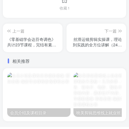
收藏
1
上一篇
下一篇
《零基础学会达芬奇调色》
丝滑运镜剪辑实操课，理论
共计23节课程，完结有素
到实践的全方位讲解（24节
材。原价499
课）
相关推荐
会员介绍及课程目录
映美剪辑