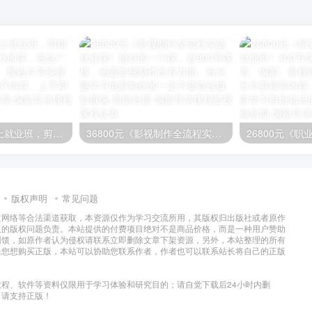
映美剪辑思维线上就业班，剪辑课程的天花板！几万的课，包含广告、宣传片、电影、预告片等实操剪辑内容，素材近3T内容。上手即学
36800元《影视制作全流程实战就业课》超好的一门课，近900节课程，涵盖影视制作所有方面。有兴趣学习电影制作的一定不要错过
版权声明
常见问题
过网络等合法渠道获取，本资源仅作为学习交流所用，其版权归出版社或者原作
及的版权问题负责。本站提供的付费项目绝对不是商品价格，而是一种用户赞助
回馈，如原作者认为侵权请联系立即删除文章下架资源，另外，本站整理的所有
果您想购买正版，本站可以协助您联系作者，作者也可以联系站长将自己的正版
程、软件等资料仅限用于学习体验和研究目的；请自觉下载后24小时内删
，请支持正版！