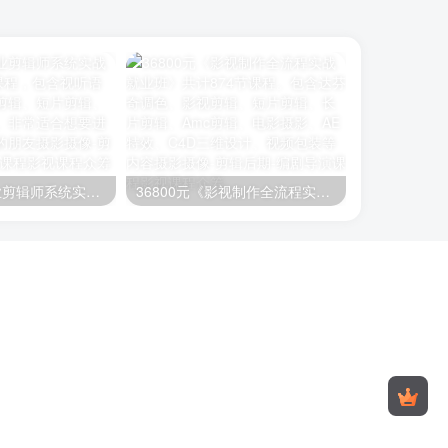
26800元《职业剪辑师系统实战就业班》400节课程，包含视听语言、编剧、影视剪辑、短片剪辑、长片剪辑等内容。非常适合想要进阶学习剪辑知识的朋友
36800元《影视制作全流程实战就业班》共计874节课程。包含达芬奇调色、影视剪辑、短片剪辑、长片剪辑、Amc剪辑、电影摄影、AE特效、C4D三维设计、视频包装等内容