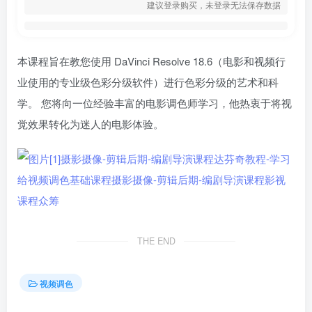
建议登录购买，未登录无法保存数据
本课程旨在教您使用 DaVinci Resolve 18.6（电影和视频行
业使用的专业级色彩分级软件）进行色彩分级的艺术和科
学。 您将向一位经验丰富的电影调色师学习，他热衷于将视
觉效果转化为迷人的电影体验。
THE END
视频调色