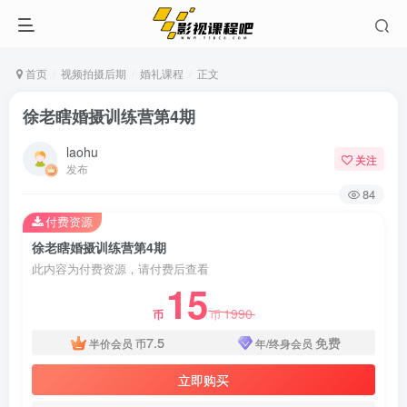
首页
视频拍摄后期
婚礼课程
正文
徐老瞎婚摄训练营第4期
laohu
关注
发布
84
付费资源
徐老瞎婚摄训练营第4期
此内容为付费资源，请付费后查看
15
1990
币
币
7.5
免费
半价会员
币
年/终身会员
立即购买