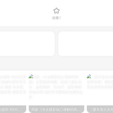
收藏
1
张小翼人像摄影全能班 4000元课程，100节完结，从基础内景外景分别讲解人像摄影 灯光 摆姿 各种题材摄影
周森《专业摄影核心课解码构图》主讲摄影构图，还讲了婚礼纪实，超清画质，无水印。