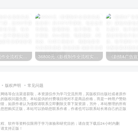
36800元《影视制作全流程实战就业课》超好的一门课，近900节课程，涵盖影视制作所有方面。有兴趣学习电影制作的一定不要错过
36800元《影视制作全流程实战就业班》共计874节课程。包含达芬奇调色、影视剪辑、短片剪辑、长片剪辑、Amc剪辑、电影摄影、AE特效、C4D三维设计、视频包装等内容
版权声明
常见问题
过网络等合法渠道获取，本资源仅作为学习交流所用，其版权归出版社或者原作
及的版权问题负责。本站提供的付费项目绝对不是商品价格，而是一种用户赞助
回馈，如原作者认为侵权请联系立即删除文章下架资源，另外，本站整理的所有
果您想购买正版，本站可以协助您联系作者，作者也可以联系站长将自己的正版
程、软件等资料仅限用于学习体验和研究目的；请自觉下载后24小时内删
，请支持正版！