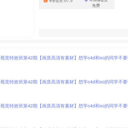
7.5
半价会员
币
免费