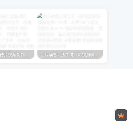
《剧情&广告宣传片视频制作课》课程内容包含剧作创作、分镜头设计、短片创作、宣传片制作，通过对宣传片拉片，讲解创作思路。每节课时1个半小时，已完结，有配套素材
新片场怒豆渣主讲《影视剪辑变现全能班》51节，每节1小时左右。讲解利用pr ae 等软件影视剪辑，有案例实战，最后还讲解行业规划等内容