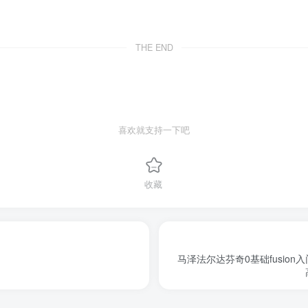
THE END
喜欢就支持一下吧
收藏
马泽法尔达芬奇0基础fusion入门指南 92节课程，带配套工程素材文件