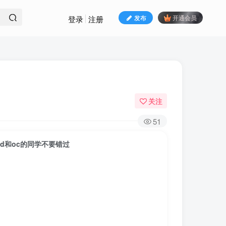
发布
开通会员
登录
注册
关注
51
4d和oc的同学不要错过