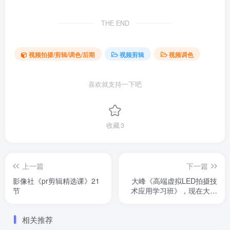
THE END
视频拍摄/剪辑/调色/后期
视频剪辑
视频调色
喜欢就支持一下吧
收藏
3
上一篇
下一篇
影像社《pr剪辑精选课》21
大峰《高端虚拟LED拍摄技
节
术应用学习班》，现在大部
分广告公司都在运用的技术
相关推荐