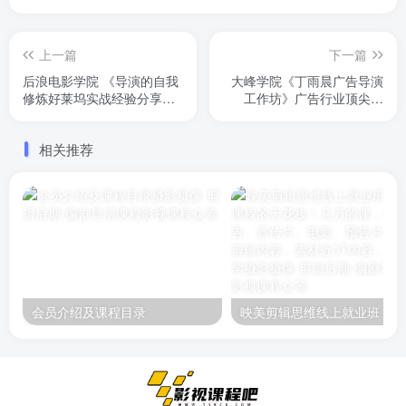
上一篇
下一篇
后浪电影学院 《导演的自我
大峰学院《丁雨晨广告导演
修炼好莱坞实战经验分享》
工作坊》广告行业顶尖人
共计8节课，每节课都有1，
物，他们可能一两个建议，
2个小时，十几个小时内容详
就够你受益终生了。原价
相关推荐
实。而且有去国外读导演的
3300
经验分享
会员介绍及课程目录
映美剪辑