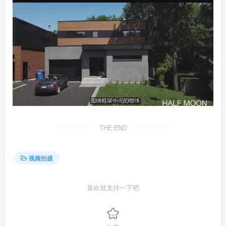
THE END
视频拍摄
喜欢就支持一下吧