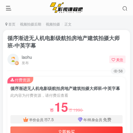
首页
视频拍摄后期
视频拍摄
正文
循序渐进无人机电影级航拍房地产建筑拍摄大师
班-中英字幕
laohu
关注
发布
58
付费资源
循序渐进无人机电影级航拍房地产建筑拍摄大师班-中英字幕
此内容为付费资源，请付费后查看
15
1990
币
币
7.5
免费
半价会员
币
年/终身会员
立即购买