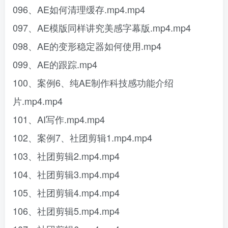
096、AE如何清理缓存.mp4.mp4
097、AE模版同样讲究美感字幕版.mp4.mp4
098、AE的变形稳定器如何使用.mp4
099、AE的跟踪.mp4
100、案例6、纯AE制作科技感功能介绍
片.mp4.mp4
101、AI写作.mp4.mp4
102、案例7、社团剪辑1.mp4.mp4
103、社团剪辑2.mp4.mp4
104、社团剪辑3.mp4.mp4
105、社团剪辑4.mp4.mp4
106、社团剪辑5.mp4.mp4