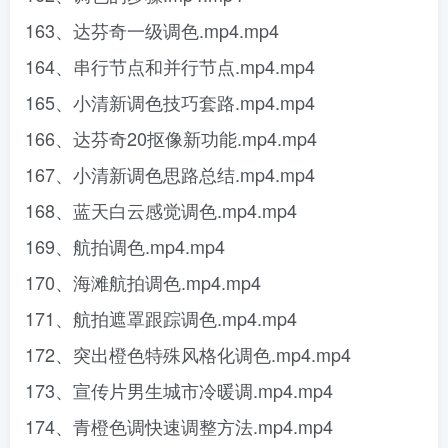
163、达芬奇一级调色.mp4.mp4
164、串行节点和并行节点.mp4.mp4
165、小清新调色技巧套路.mp4.mp4
166、达芬奇20抠像新功能.mp4.mp4
167、小清新调色思路总结.mp4.mp4
168、蓝天白云感觉调色.mp4.mp4
169、航拍调色.mp4.mp4
170、海滩航拍调色.mp4.mp4
171、航拍遮罩跟踪调色.mp4.mp4
172、突出橙色特殊风格化调色.mp4.mp4
173、宣传片男生城市冷暖调.mp4.mp4
174、青橙色调快速调整方法.mp4.mp4