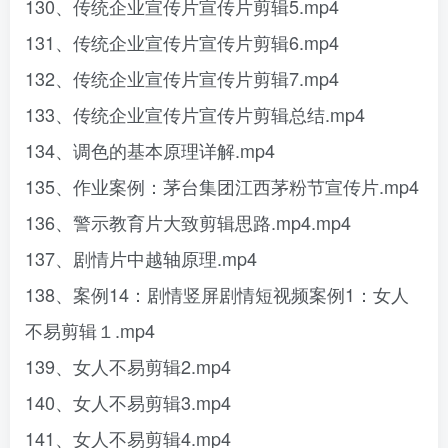
130、传统企业宣传片宣传片剪辑5.mp4
131、传统企业宣传片宣传片剪辑6.mp4
132、传统企业宣传片宣传片剪辑7.mp4
133、传统企业宣传片宣传片剪辑总结.mp4
134、调色的基本原理详解.mp4
135、作业案例：茅台集团江西茅粉节宣传片.mp4
136、警示教育片大致剪辑思路.mp4.mp4
137、剧情片中越轴原理.mp4
138、案例14：剧情竖屏剧情短视频案例1：女人
不易剪辑１.mp4
139、女人不易剪辑2.mp4
140、女人不易剪辑3.mp4
141、女人不易剪辑4.mp4