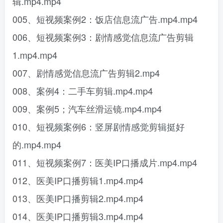
辑.mp4.mp4
005、短视频案例2：饭店信息流广告.mp4.mp4
006、短视频案例3：剧情感觉信息流广告剪辑
1.mp4.mp4
007、剧情感觉信息流广告剪辑2.mp4
008、案例4：二手车剪辑.mp4.mp4
009、案例5；汽车丝滑运镜.mp4.mp4
010、短视频案例6：竖屏剧情感觉剪辑挺好
的.mp4.mp4
011、短视频案例7：医美IP口播成片.mp4.mp4
012、医美IP口播剪辑1.mp4.mp4
013、医美IP口播剪辑2.mp4.mp4
014、医美IP口播剪辑3.mp4.mp4