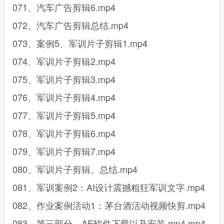
071、汽车广告剪辑6.mp4
072、汽车广告剪辑总结.mp4
073、案例5、军训片子剪辑1.mp4
074、军训片子剪辑2.mp4
075、军训片子剪辑3.mp4
076、军训片子剪辑4.mp4
077、军训片子剪辑5.mp4
078、军训片子剪辑6.mp4
079、军训片子剪辑7.mp4
080、军训片子剪辑。总结.mp4
081、军训案例2：AI设计震撼粗狂军训文字.mp4
082、作业案例活动1：茅台酒活动视频快剪.mp4
083、第三部分、AE软件下载以及安装.mp4.mp4