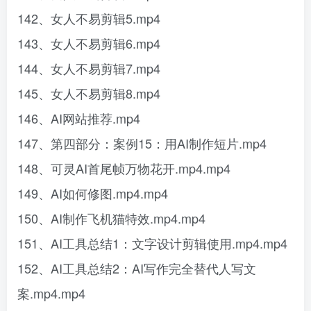
142、女人不易剪辑5.mp4
143、女人不易剪辑6.mp4
144、女人不易剪辑7.mp4
145、女人不易剪辑8.mp4
146、AI网站推荐.mp4
147、第四部分：案例15：用AI制作短片.mp4
148、可灵AI首尾帧万物花开.mp4.mp4
149、AI如何修图.mp4.mp4
150、AI制作飞机猫特效.mp4.mp4
151、AI工具总结1：文字设计剪辑使用.mp4.mp4
152、AI工具总结2：AI写作完全替代人写文
案.mp4.mp4