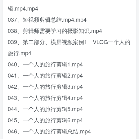
辑.mp4.mp4
037、短视频剪辑总结.mp4.mp4
038、剪辑师需要学习的摄影知识.mp4
039、第二部分、横屏视频案例1：VLOG一个人的
旅行.mp4
040、一个人的旅行剪辑1.mp4
041、一个人的旅行剪辑2.mp4
042、一个人的旅行剪辑3.mp4
043、一个人的旅行剪辑4.mp4
044、一个人的旅行剪辑5.mp4
045、一个人的旅行剪辑6.mp4
046、一个人的旅行剪辑总结.mp4