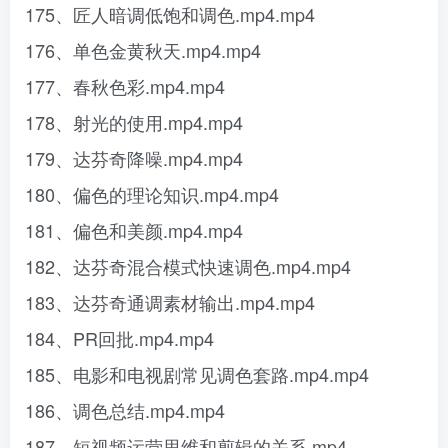
175、匠人暗调低饱和调色.mp4.mp4
176、单色金黄秋天.mp4.mp4
177、春秋色彩.mp4.mp4
178、射光的使用.mp4.mp4
179、达芬奇降噪.mp4.mp4
180、偏色的理论知识.mp4.mp4
181、偏色和美颜.mp4.mp4
182、达芬奇混合模式快速调色.mp4.mp4
183、达芬奇通调素材输出.mp4.mp4
184、PR回批.mp4.mp4
185、电影和电视剧常见调色套路.mp4.mp4
186、调色总结.mp4.mp4
187、短视频运营思维和剪辑的关系.mp4