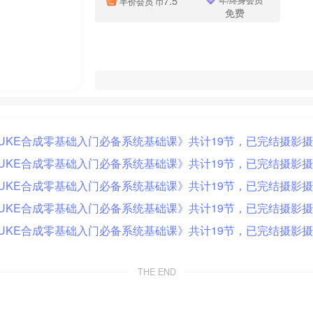
7.5
半价会员
币
免费
THE END