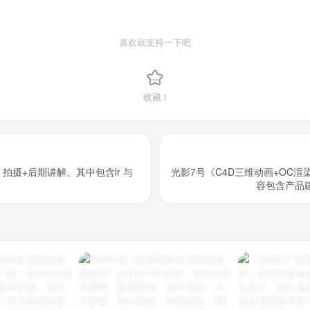
喜欢就支持一下吧
收藏
1
 拍摄+后期讲解。其中包含lr 与
光影7号《C4D三维动画+OC渲
容包含产品