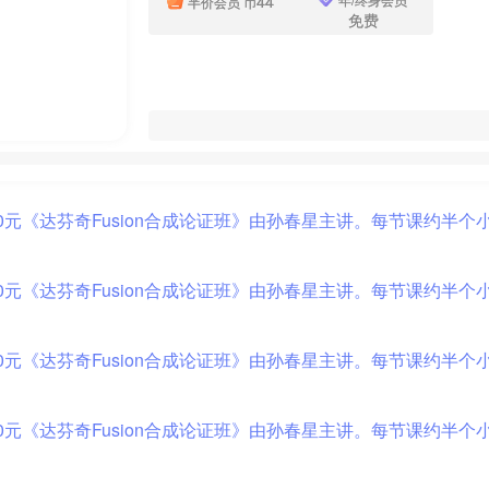
44
半价会员
币
免费