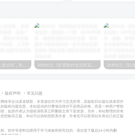
映美剪辑思维线上就业班，剪辑课程的天花板！几万的课，包含广告、宣传片、电影、预告片等实操剪辑内容，素材近3T内容。上手即学
36800元《影视制作全流程实战就业课》超好的一门课，近900节课程，涵盖影视制作所有方面。有兴趣学习电影制作的一定不要错过
版权声明
常见问题
过网络等合法渠道获取，本资源仅作为学习交流所用，其版权归出版社或者原作
及的版权问题负责。本站提供的付费项目绝对不是商品价格，而是一种用户赞助
回馈，如原作者认为侵权请联系立即删除文章下架资源，另外，本站整理的所有
果您想购买正版，本站可以协助您联系作者，作者也可以联系站长将自己的正版
程、软件等资料仅限用于学习体验和研究目的；请自觉下载后24小时内删
，请支持正版！