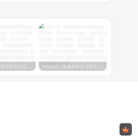
26800元《职业剪辑师系统实战就业班》400节课程，包含视听语言、编剧、影视剪辑、短片剪辑、长片剪辑等内容。非常适合想要进阶学习剪辑知识的朋友
36800元《影视制作全流程实战就业班》共计874节课程。包含达芬奇调色、影视剪辑、短片剪辑、长片剪辑、Amc剪辑、电影摄影、AE特效、C4D三维设计、视频包装等内容